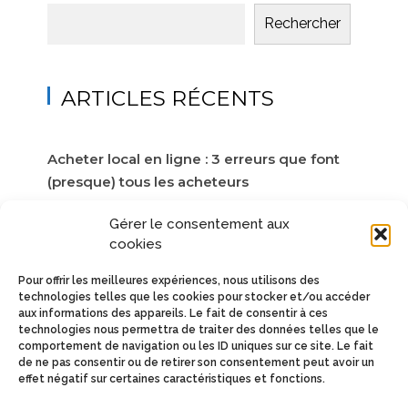
Rechercher
ARTICLES RÉCENTS
Acheter local en ligne : 3 erreurs que font
(presque) tous les acheteurs
Vendre en ligne sans frais fixes : ce que les
Gérer le consentement aux
cookies
artisans gagnent vraiment en 2026
Pour offrir les meilleures expériences, nous utilisons des
Créer une entreprise artisanale en 2026 : le
technologies telles que les cookies pour stocker et/ou accéder
guide du salarié qui passe à l’acte
aux informations des appareils. Le fait de consentir à ces
technologies nous permettra de traiter des données telles que le
comportement de navigation ou les ID uniques sur ce site. Le fait
Leboncoin devient payant : 5 alternatives
de ne pas consentir ou de retirer son consentement peut avoir un
gratuites pour vendre en 2026
effet négatif sur certaines caractéristiques et fonctions.